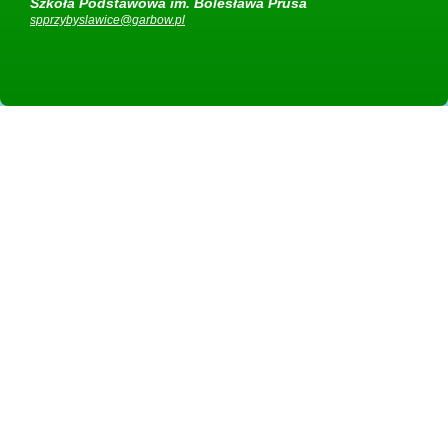
Szkoła Podstawowa im. Bolesława Prusa
spprzybyslawice@garbow.pl