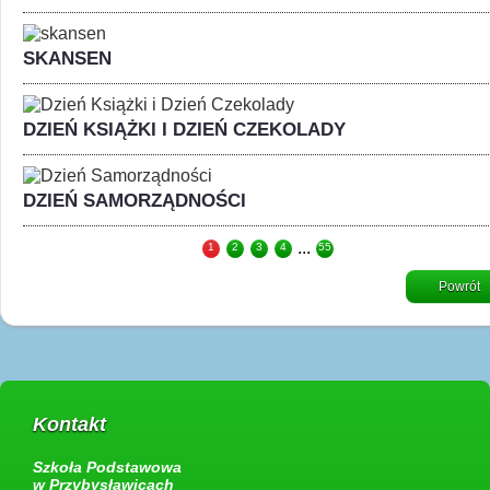
SKANSEN
DZIEŃ KSIĄŻKI I DZIEŃ CZEKOLADY
DZIEŃ SAMORZĄDNOŚCI
...
1
2
3
4
55
Powrót
Kontakt
Szkoła Podstawowa
w Przybysławicach